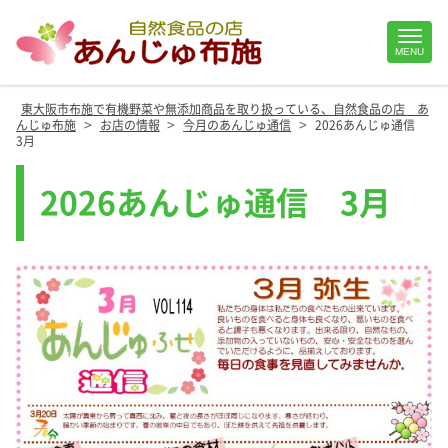
Site
MENU
Footer
東大阪市布施で有機野菜や無添加商品を取り扱っている、自然食品の店 あ
>
>
>
んじゅ布施
お店の情報
今月のあんじゅ通信
2026あんじゅ通信
3月
2026あんじゅ通信 3月