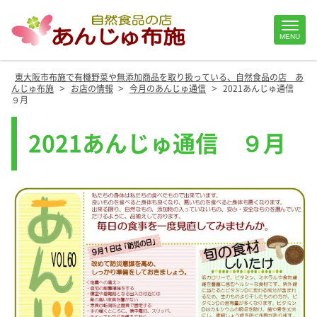
Site
MENU
Footer
東大阪市布施で有機野菜や無添加商品を取り扱っている、自然食品の店 あ
>
>
>
んじゅ布施
お店の情報
今月のあんじゅ通信
2021あんじゅ通信
９月
2021あんじゅ通信 ９月